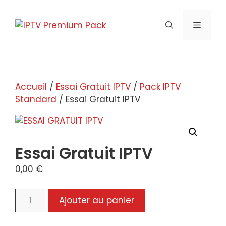
Aller
au
MENU
contenu
Accueil
/
Essai Gratuit IPTV
/
Pack IPTV
Standard
/ Essai Gratuit IPTV
Essai Gratuit IPTV
0,00
€
quantité
Ajouter au panier
de
Essai