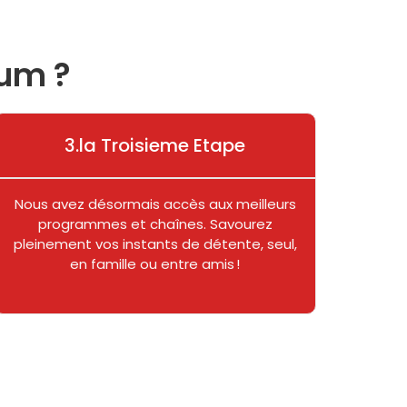
ium ?
3.la Troisieme Etape
Nous avez désormais accès aux meilleurs
programmes et chaînes. Savourez
pleinement vos instants de détente, seul,
en famille ou entre amis !