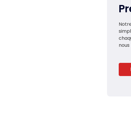
P
Notre
simp
chaqu
nous 