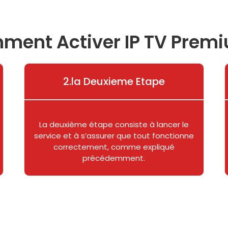
ent Activer IP TV Prem
2.la Deuxieme Etape
La deuxième étape consiste à lancer le
service et à s’assurer que tout fonctionne
correctement, comme expliqué
précédemment.